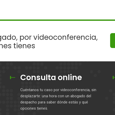
ado, por videoconferencia,
nes tienes
Consulta online
Cuéntanos tu caso por videoconferencia, sin
desplazarte: una hora con un abogado del
despacho para saber dónde estás y qué
opciones tienes.