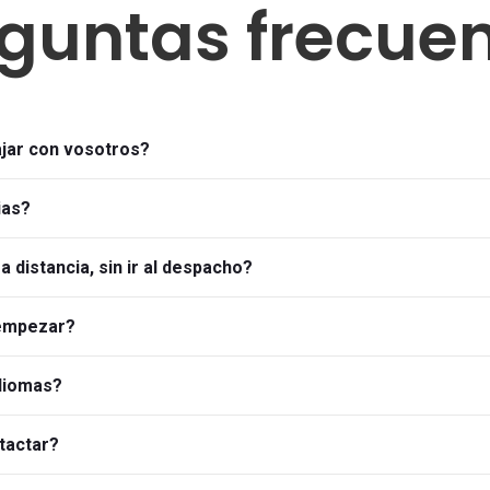
guntas frecue
ajar con vosotros?
ias?
a distancia, sin ir al despacho?
 empezar?
idiomas?
tactar?