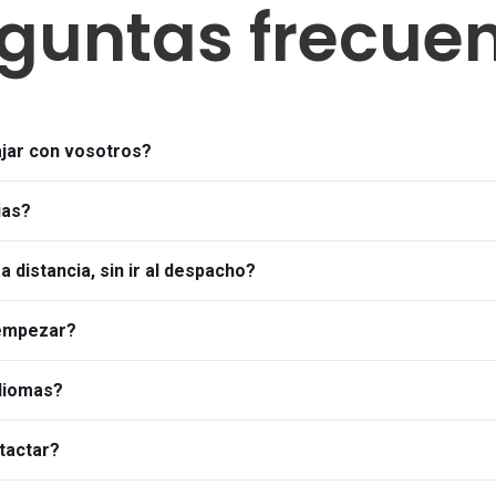
guntas frecue
ajar con vosotros?
ias?
a distancia, sin ir al despacho?
 empezar?
idiomas?
tactar?