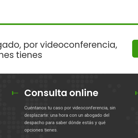
ado, por videoconferencia,
nes tienes
Consulta online
Cuéntanos tu caso por videoconferencia, sin
desplazarte: una hora con un abogado del
despacho para saber dónde estás y qué
opciones tienes.