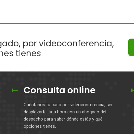
ado, por videoconferencia,
nes tienes
Consulta online
Cuéntanos tu caso por videoconferencia, sin
desplazarte: una hora con un abogado del
despacho para saber dónde estás y qué
opciones tienes.