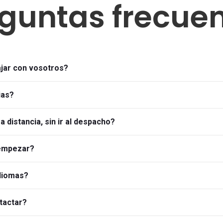
guntas frecue
ajar con vosotros?
ias?
a distancia, sin ir al despacho?
 empezar?
idiomas?
tactar?