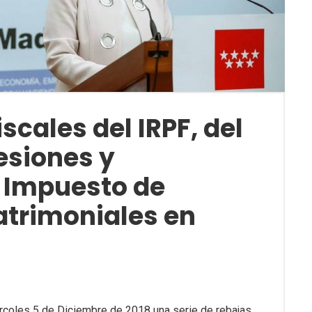
scales del IRPF, del
esiones y
 Impuesto de
atrimoniales en
coles 5 de Diciembre de 2018 una serie de rebajas